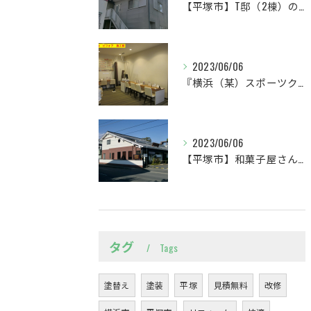
【平塚市】T邸（2棟）の外壁改修をしました
2023/06/06
『横浜（某）スポーツクラブ』簡易間仕切を新設しました
2023/06/06
【平塚市】和菓子屋さんを外壁塗装しました
タグ
Tags
塗替え
塗装
平塚
見積無料
改修