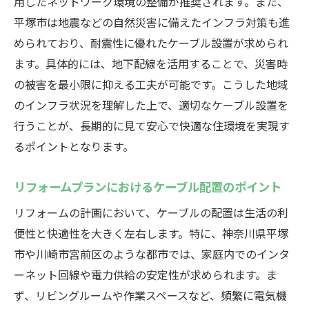
用したネットワーク環境の整備が推奨されます。また、
最新技術を活用したケーブル設置
平塚市は地震などの自然災害に備えたインフラ対策も進
住まいの快適性を高めるケーブル配置
められており、耐震性に優れたケーブル設置が求められ
インターネット環境の最適化
ます。具体的には、地下配線を活用することで、災害時
防災対策としてのケーブル管理
の被害を最小限に抑える工夫が可能です。こうした地域
ケーブル設置に伴う法律の確認
のインフラ状況を理解した上で、適切なケーブル設置を
設置後のトラブルシューティング
行うことが、長期的に見て安心で快適な住環境を実現す
気候に適したリフォーム設計で快適な生活を手
るポイントとなります。
に入れよう
リフォームプランにおけるケーブル配置のポイント
気候に応じた断熱対策
リフォームの計画において、ケーブルの配置は生活の利
雨漏り対策と水回りのリフォーム
便性と快適性を大きく左右します。特に、神奈川県平塚
季節ごとの快適性を保つ工夫
市や川崎市宮前区のような都市では、家庭内でのインタ
エネルギー効率を高める設備選び
ーネット回線や電力供給の安定性が求められます。ま
自然素材の活用で健康的な生活を
ず、リビングルームや作業スペースなど、頻繁に電気機
気候変動に対応した家づくり