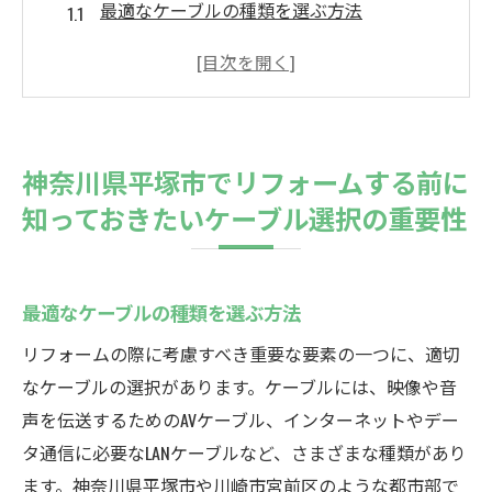
最適なケーブルの種類を選ぶ方法
平塚市のインフラ状況とケーブル設置の関
連性
リフォームプランにおけるケーブル配置の
ポイント
神奈川県平塚市でリフォームする前に
信頼できる業者選びのコツ
知っておきたいケーブル選択の重要性
費用対効果を考慮したケーブル選択
ケーブル設置による生活の変化
川崎市宮前区のリフォームで生活の質を向上さ
最適なケーブルの種類を選ぶ方法
せるための秘訣
リフォームの際に考慮すべき重要な要素の一つに、適切
リフォームによる居住空間の最適化
なケーブルの選択があります。ケーブルには、映像や音
宮前区でのケーブル設置がもたらす利便性
声を伝送するためのAVケーブル、インターネットやデー
環境に優しいリフォームの考え方
タ通信に必要なLANケーブルなど、さまざまな種類があり
地域特性を活かしたデザイン提案
ます。神奈川県平塚市や川崎市宮前区のような都市部で