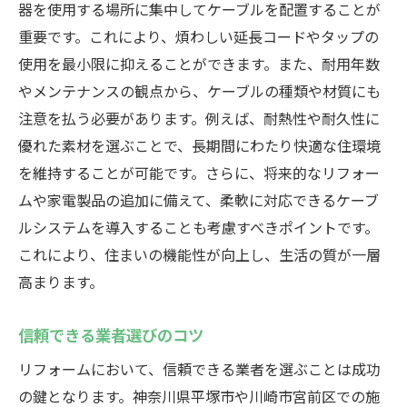
器を使用する場所に集中してケーブルを配置することが
リフォームとケーブル設置がもたらす技術的な
重要です。これにより、煩わしい延長コードやタップの
利便性
使用を最小限に抑えることができます。また、耐用年数
スマートホーム技術の導入
やメンテナンスの観点から、ケーブルの種類や材質にも
ケーブル設置によるセキュリティ強化
注意を払う必要があります。例えば、耐熱性や耐久性に
優れた素材を選ぶことで、長期間にわたり快適な住環境
ホームネットワーク構築の基本
を維持することが可能です。さらに、将来的なリフォー
技術的利便性を高める最新ツール
ムや家電製品の追加に備えて、柔軟に対応できるケーブ
リフォーム後の技術トラブル対応
ルシステムを導入することも考慮すべきポイントです。
将来を見据えたケーブルアップグレード
これにより、住まいの機能性が向上し、生活の質が一層
地域の建物構造に最適化したリフォーム計画の
高まります。
重要性
古建築物のリフォームの注意点
信頼できる業者選びのコツ
耐震補強とリフォームの連携
リフォームにおいて、信頼できる業者を選ぶことは成功
地域文化を活かしたデザイン提案
の鍵となります。神奈川県平塚市や川崎市宮前区での施