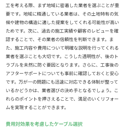
構造に応じた空間の有効活用法
工を考える際、まず地域に密着した業者を選ぶことが重
要です。地域に精通している業者は、その土地特有の気
建物構造を活かした光と風の取り入れ方
候や建物の構造に適した提案をしてくれる可能性が高い
リフォーム計画における資産価値保護
ためです。次に、過去の施工実績や顧客のレビューを確
実用的なアドバイスでリフォームを成功させる
認することで、その業者の信頼性を判断できます。ま
方法
た、施工内容や費用について明確な説明を行ってくれる
予算管理の基本と節約術
業者を選ぶことも大切です。こうした透明性が、後のト
初心者でも分かるリフォームプロセス
ラブルを未然に防ぐ要因となります。さらに、工事後の
プロフェッショナルの視点から見るリフォ
アフターサポートについても事前に確認しておくと安心
ーム成功例
です。万が一の問題にも迅速に対応できる体制が整って
実用的な設備選びのポイント
いるかどうかは、業者選びの決め手となるでしょう。こ
れらのポイントを押さえることで、満足のいくリフォー
リフォーム後の生活をイメージする方法
ムを実現することができます。
長期的に満足できるリフォームのために
費用対効果を考慮したケーブル選択