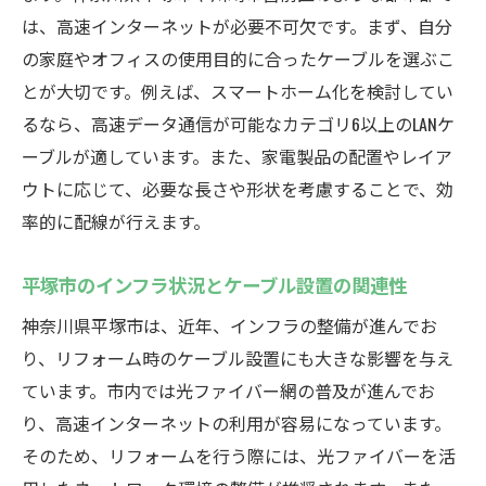
は、高速インターネットが必要不可欠です。まず、自分
住まいの価値向上を目指すリフォーム計画
の家庭やオフィスの使用目的に合ったケーブルを選ぶこ
リフォーム後のメンテナンスポイント
とが大切です。例えば、スマートホーム化を検討してい
リフォーム成功の鍵は地域特性を活かした計画
るなら、高速データ通信が可能なカテゴリ6以上のLANケ
にあり
ーブルが適しています。また、家電製品の配置やレイア
地域特性に応じた素材選びの重要性
ウトに応じて、必要な長さや形状を考慮することで、効
平塚市と宮前区の建物特性
率的に配線が行えます。
成功事例から学ぶリフォームプラン
地域コミュニティとの調和を考える
平塚市のインフラ状況とケーブル設置の関連性
地域のプロフェッショナルに相談するメリ
神奈川県平塚市は、近年、インフラの整備が進んでお
ット
り、リフォーム時のケーブル設置にも大きな影響を与え
長期的視点でのリフォーム計画の立て方
ています。市内では光ファイバー網の普及が進んでお
り、高速インターネットの利用が容易になっています。
ケーブル設置で快適な住環境を実現するための
そのため、リフォームを行う際には、光ファイバーを活
ポイント