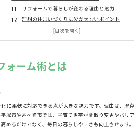
リフォームで暮らしが変わる理由と魅力
理想の住まいづくりに欠かせないポイント
リフォーム成功へのステップと注意点
家族構成とライフスタイル別リフォーム提案
リフォームで叶える快適な生活環境の作り方
茅ヶ崎市や平塚市で快適リフォーム実現
フォーム術とは
リフォームで地域特性を活かす方法
茅ヶ崎市平塚市のリフォーム事情の特徴
リフォーム会社選びで重視すべき視点
力
地元リフォーム業者の強みと活用法
変化に柔軟に対応できる点が大きな魅力です。理由は、既
快適な住まいを実現するリフォームポイント
県平塚市や茅ヶ崎市では、子育て世帯が間取り変更やバリ
リフォームで叶える暮らしの質向上ポイント
を高めるだけでなく、毎日の暮らしやすさも向上させます
リフォームで実現する快適な住環境の秘訣