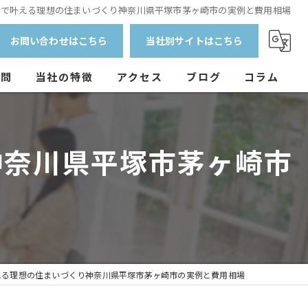
作で叶える理想の住まいづくり神奈川県平塚市茅ヶ崎市の実例と費用相場
お問い合わせはこちら
当社別サイトはこちら
質問
当社の特徴
アクセス
ブログ
コラム
外壁塗装
神奈川県平塚市茅ヶ崎市
防水工事
マンション
戸建て
アパート
える理想の住まいづくり神奈川県平塚市茅ヶ崎市の実例と費用相場