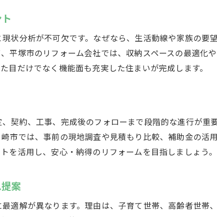
ント
生活動線を意識したリフォームの工夫
自然素材を使ったリフォームのメリット
と現状分析が不可欠です。なぜなら、生活動線や家族の要
リフォームでデザイン性を高めるコツ
て、平塚市のリフォーム会社では、収納スペースの最適化
見た目だけでなく機能面も充実した住まいが完成します。
将来を見据えたリフォームプランの考え方
地元で選ぶリフォーム会社の見極め方
信頼できるリフォーム会社の選び方
口コミや評判を活用した安心の業者探し
定、契約、工事、完成後のフォローまで段階的な進行が重
地元リフォーム会社と大手の違いを比較
ヶ崎市では、事前の現地調査や見積もり比較、補助金の活
ストを活用し、安心・納得のリフォームを目指しましょう
見積もり依頼時に確認すべきポイント
リフォーム会社とのコミュニケーションのコツ
ム提案
補助金を活用した賢いリフォーム方法
リフォームで賢く補助金を活用する手順
に最適解が異なります。理由は、子育て世帯、高齢者世帯