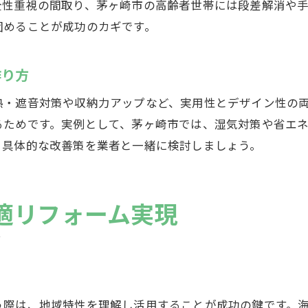
全性重視の間取り、茅ヶ崎市の高齢者世帯には段差解消や
茅ヶ崎市平塚市のリフォーム補助金情報
固めることが成功のカギです。
補助金申請の流れと必要書類のポイント
リフォーム費用を抑えるための補助金知識
作り方
補助金を活かしたリフォーム事例紹介
内装リフォームがもたらす生活の変化
熱・遮音対策や収納力アップなど、実用性とデザイン性の
るためです。実例として、茅ヶ崎市では、湿気対策や省エ
内装リフォームで快適な空間を実現する方法
、具体的な改善策を業者と一緒に検討しましょう。
デザイン性が高まる内装リフォームの工夫
内装リフォームで暮らしやすさを向上させる
家族にやさしい内装リフォームのポイント
適リフォーム実現
内装リフォーム事例で見る生活改善のヒント
う際は、地域特性を理解し活用することが成功の鍵です。