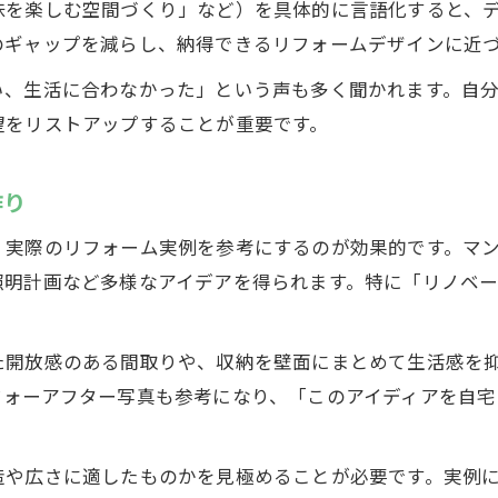
リフォームデザインアプリ活用の実践テクニック
味を楽しむ空間づくり」など）を具体的に言語化すると、
のギャップを減らし、納得できるリフォームデザインに近
リノベーションデザイン会社選びの判断ポイント
マンションリフォームならではのデザイン工夫例
い、生活に合わなかった」という声も多く聞かれます。自
実例から学ぶ失敗しないリフォームの進め方
望をリストアップすることが重要です。
アプリで広がるリフォームの新しい体験
作り
リフォームデザインアプリで始めるシミュレーション
人気のリフォームデザインアプリ比較と活用方法
、実際のリフォーム実例を参考にするのが効果的です。マ
リフォーム事例をアプリで手軽に検索・参考にするコ
明計画など多様なアイデアを得られます。特に「リノベー
リノベーションデザイン会社とアプリ連携のメリット
リフォームデザイン相談をアプリで効率化する方法
た開放感のある間取りや、収納を壁面にまとめて生活感を
マンションにも映えるリフォームの魅力
フォーアフター写真も参考になり、「このアイディアを自宅
マンションリフォームで叶えるおしゃれなデザイン提
リフォームデザインアプリでマンションの間取りを工
造や広さに適したものかを見極めることが必要です。実例