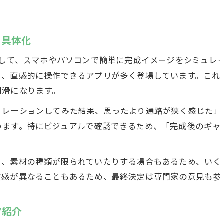
実例を参考にしたマンションリノベーションのポイン
リフォームデザイン相談で生まれる新しい空間
を具体化
リノベーションデザイン会社選びで失敗しない方法
デザイン相談で安心できるリフォーム方法
用して、スマホやパソコンで簡単に完成イメージをシミュ
リフォームデザイン相談の準備と進め方を徹底解説
と、直感的に操作できるアプリが多く登場しています。こ
円滑になります。
リフォーム会社とのデザイン打ち合わせ成功の秘訣
リフォームデザインアプリを使った相談事例の紹介
ュレーションしてみた結果、思ったより通路が狭く感じた
います。特にビジュアルで確認できるため、「完成後のギ
リノベーションデザイン会社との連携で理想を実現
マンションリフォームも相談で満足度アップ
り、素材の種類が限られていたりする場合もあるため、い
質感が異なることもあるため、最終決定は専門家の意見も
ツ紹介