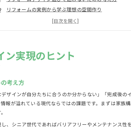
リフォームの実例から学ぶ理想の空間作り
リフォームデザインアプリでイメージを具体化
リノベーションデザイン会社活用のコツ紹介
リフォーム相談を活かした納得のプラン作成術
空間づくりを叶えるリフォーム活用術
イン実現のヒント
リフォームデザインアプリで間取りを簡単シミュレー
リフォームデザイン相談を活用した空間設計の工夫
実例を参考にリノベーションデザインを取り入れる
めの考え方
リフォームで叶えるおしゃれなマンション空間
なデザインが自分たちに合うのか分からない」「完成後の
リフォーム会社との打ち合わせポイントまとめ
、情報が溢れている現代ならではの課題です。まずは家族
リフォームデザインを成功へ導くコツ
す。
リフォームデザイン相談で希望を明確に伝える方法
視し、シニア世代であればバリアフリーやメンテナンス性