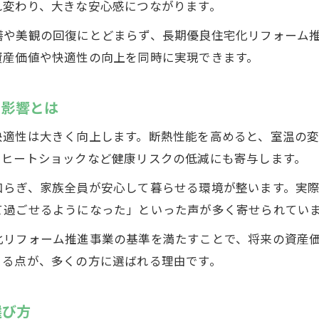
れ変わり、大きな安心感につながります。
フルリフォームで何年住めるかの目安
繕や美観の回復にとどまらず、長期優良住宅化リフォーム
耐震・断熱性能を高めるリフォーム戦略
資産価値や快適性の向上を同時に実現できます。
リフォームと建て替えの損得を比較する
資産価値を守るための性能向上リフォーム
る影響とは
住宅再生に活かすリフォームの判断ポイント
快適性は大きく向上します。断熱性能を高めると、室温の
再生リフォームで性能を高める判断基準
、ヒートショックなど健康リスクの低減にも寄与します。
築40年住宅のリフォーム寿命を見極める
和らぎ、家族全員が安心して暮らせる環境が整います。実
リフォーム時の構造・基礎補強の重要性
て過ごせるようになった」といった声が多く寄せられてい
性能改善リフォームの失敗例と回避策
化リフォーム推進事業の基準を満たすことで、将来の資産
住宅性能評価を参考にするリフォーム術
きる点が、多くの方に選ばれる理由です。
省エネと暮らしやすさを叶える性能改善術
省エネリフォームで光熱費を抑える方法
選び方