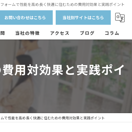
リフォームで性能を高め長く快適に住むための費用対効果と実践ポイント
お問い合わせはこちら
当社別サイトはこちら
質問
当社の特徴
アクセス
ブログ
コラム
外壁塗装
の費用対効果と実践ポイ
防水工事
マンション
戸建て
アパート
ームで性能を高め長く快適に住むための費用対効果と実践ポイント