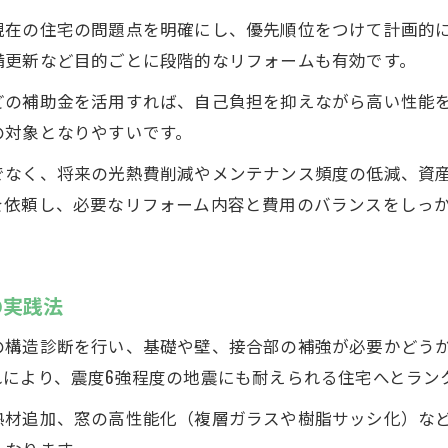
生活快適性を高める性能リフォームのコツ
現在の住宅の問題点を明確にし、優先順位をつけて計画的
設備更新で得られる性能向上リフォーム
備更新など目的ごとに段階的なリフォームも有効です。
リフォームで住まいの健康性もアップ
どの補助金を活用すれば、自己負担を抑えながら高い性能
性能改善リフォーム費用の内訳と相場感
の対象となりやすいです。
長期優良住宅化で失敗しないリフォーム計画
でなく、将来の光熱費削減やメンテナンス頻度の低減、資
長期優良住宅リフォームの条件と進め方
を依頼し、必要なリフォーム内容と費用のバランスをしっ
推進事業と補助金を活かすポイント
長期優良住宅化リフォームのデメリットも解説
2026年以降の長期優良住宅リフォーム動向
の実践法
リフォームで後悔しないための計画立案術
の構造診断を行い、基礎や壁、接合部の補強が必要かどう
れにより、震度6強程度の地震にも耐えられる住宅へとラン
熱材追加、窓の高性能化（複層ガラスや樹脂サッシ化）な