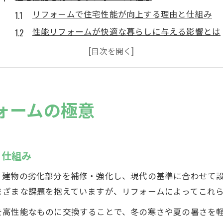
リフォームで住宅性能が向上する理由と仕組み
性能リフォームが快適な暮らしに与える影響とは
リフォームの費用対効果で後悔しない選び方
耐震や断熱性能を強化するリフォームの実践法
住宅性能評価を活用したリフォームの進め方
断熱性向上で光熱費も安心な住まいへ
ォームの極意
断熱性能リフォームで叶う省エネ快適生活
リフォームで断熱等級を上げるポイント
断熱リフォームの費用と効果を徹底比較
と仕組み
断熱性能6と7で異なるリフォームの価値
、建物の劣化部分を補修・強化し、現代の基準に合わせて
断熱リフォーム補助金の上手な活用方法
まざまな課題を抱えていますが、リフォームによってこれ
性能リフォームで快適な長期居住を実現
を高性能なものに交換することで、冬の寒さや夏の暑さを
性能リフォームが長期居住に最適な理由