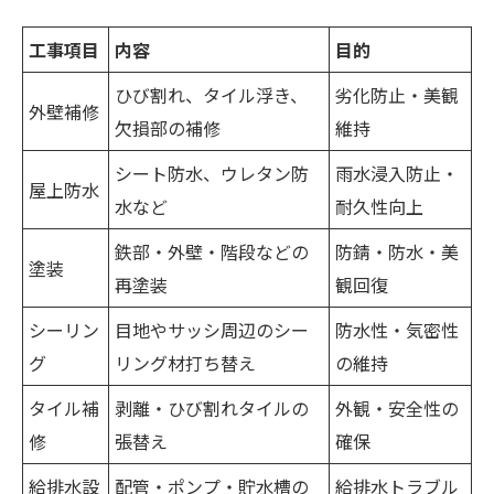
工事項目
内容
目的
ひび割れ、タイル浮き、
劣化防止・美観
外壁補修
欠損部の補修
維持
シート防水、ウレタン防
雨水浸入防止・
屋上防水
水など
耐久性向上
鉄部・外壁・階段などの
防錆・防水・美
塗装
再塗装
観回復
シーリン
目地やサッシ周辺のシー
防水性・気密性
グ
リング材打ち替え
の維持
タイル補
剥離・ひび割れタイルの
外観・安全性の
修
張替え
確保
給排水設
配管・ポンプ・貯水槽の
給排水トラブル