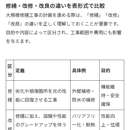
修繕・改修・改良の違いを表形式で比較
大規模修繕工事の計画を進める際は、「修繕」「改修」
「改良」の違いを正しく理解しておくことが重要です。
目的や内容によって区分され、工事範囲や費用にも影響
を与えます。
区
定義
具体例
目的
分
機能維
修
劣化や損傷箇所を元の性
外壁補修・
持・安全
繕
能に回復させる工事
防水の補修
確保
修繕に加え、設備や性能
バリアフリ
性能向
改
のグレードアップを伴う
ー化・断熱
上・住環
修