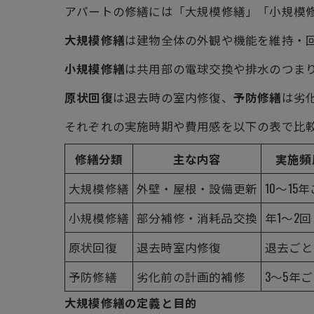
アパートの修繕には「大規模修繕」「小規模
大規模修繕
は建物全体の外観や機能を維持・
小規模修繕
は共用部の電球交換や排水のつま
原状回復
は退去時の室内修復、
予防修繕
は劣
それぞれの実施時期や費用感を以下の表で比
修繕分類
主な内容
実施頻
大規模修繕
外壁・屋根・設備更新
10～15
小規模修繕
部分補修・消耗品交換
年1～2回
原状回復
退去時室内修復
退去ごと
予防修繕
劣化前の計画的補修
3～5年
大規模修繕の定義と目的