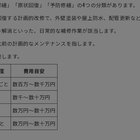
修繕」「原状回復」「予防修繕」の4つの分類があります。
回復する計画的改修で、外壁塗装や屋上防水、配管更新な
り解消といった、日常的な補修作業が該当します。
化前の計画的なメンテナンスを指します。
較します。
度
費用目安
年ごと
数百万～数千万円
数千～数十万円
数万円～数十万円
ごと
数万円～数十万円