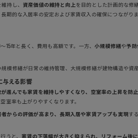
を維持し、
資産価値の維持と向上
を目的とした計画的な修
長期的な入居率の安定および家賃収入の確保につながりま
～15年と長く、費用も高額です。一方、
小規模修繕
や
予防
小規模修繕が日常の維持管理、大規模修繕が建物構造や資
に与える影響
数が進んでも家賃を維持しやすくなり、空室率の上昇を防
、空室率も上がりやすくなります。
居者からの評価が高まり、長期入居や家賃アップも実現
す
を行うと、
家賃の下落幅が大きく抑えられ、リフォーム後