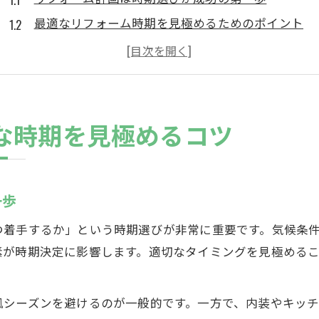
最適なリフォーム時期を見極めるためのポイント
気候や家族イベントで変わるリフォームの適期
リフォーム時期を決める前に知っておきたい注意点
総合的な視点でリフォーム時期を判断するコツ
費用を抑えて高品質なリフォームを叶える方法
な時期を見極めるコツ
リフォーム費用を抑える賢い見積もり術
高品質リフォームを実現するコスト管理の秘訣
総合的なプランでリフォーム費用を無駄なく使う方
一歩
リフォーム費用の節約に役立つポイントを徹底解説
つ着手するか」という時期選びが非常に重要です。気候条
リフォームで予算以上の満足を得る工夫と選び方
素が時期決定に影響します。適切なタイミングを見極める
春と秋が狙い目のリフォーム実践術
春と秋にリフォームをすすめる理由とは
風シーズンを避けるのが一般的です。一方で、内装やキッ