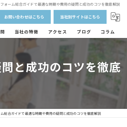
リフォーム総合ガイドで最適な時期や費用の疑問と成功のコツを徹底解説
お問い合わせはこちら
当社別サイトはこちら
質問
当社の特徴
アクセス
ブログ
コラム
外壁塗装
疑問と成功のコツを徹底
防水工事
マンション
戸建て
アパート
ーム総合ガイドで最適な時期や費用の疑問と成功のコツを徹底解説