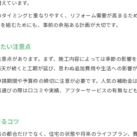
増えています。
気候や行事を考慮したリフォーム時期の選び方
リフォーム中断リスクを減らすスケジューリング術
のタイミングと重なりやすく、リフォーム需要が高まるた
ルを組むためにも、事前の余裕ある計画が大切です。
総合的な対策でリフォーム時期を賢く選ぶコツ
築年数別リフォーム費用の賢い見積もり方
きたい注意点
築年数ごとのリフォーム費用の目安を知る
リフォーム費用は築年数でどう変わるのか
注意点があります。まず、施工内容によっては季節の影響
築40年住宅のリフォーム費用見積もりのポイント
雨天が続くと工期が延び、思わぬ追加費用や生活への影響
リフォーム費用の内訳と見積もりのコツを解説
申請期間や予算枠の締切に注意が必要です。人気の補助金
総合的に考えるリフォーム費用の節約方法
者選びの際は口コミや実績、アフターサービスの有無など
するコツ
族の都合だけでなく、住宅の状態や将来のライフプラン、