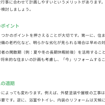
リフォームが春と秋に適している気候的メリット
校行事に合わせて計画しやすいというメリットがあります
り検討しましょう。
リフォーム時期を春秋に選ぶ際の注意点とコツ
季節ごとのリフォーム実践術で快適な住まいへ
のポイント
春秋リフォームを成功させるための段取り方法
信頼できるリフォーム会社選びの要点とは
くつかのポイントを押さえることが大切です。第一に、住
リフォーム会社選びは信頼性が最重要
設備の老朽化など、明らかな劣化が見られる場合は早めの
安心できるリフォーム会社の見極め方
業者の閑散期（例：夏や冬の長期休暇前後）を活用するこ
リフォーム実績と口コミをチェックする理由
や将来的な住まいの計画も考慮し、「今」リフォームする
総合リフォーム会社で失敗しない選び方
リフォーム相談窓口を活用した会社選定術
ムの適期
2025年に避けたいリフォーム時期と対策法
2025年にリフォームを避けるべき時期とその理由
トによっても変わります。例えば、外壁塗装や屋根の工事
リフォーム計画で2025年の注意点を押さえる方法
必要です。逆に、浴室やトイレ、内装のリフォームは天候