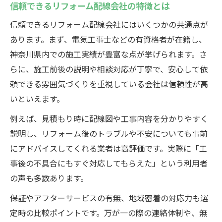
地元でできる配線リフォームの具体策
信頼できるリフォーム配線会社の特徴とは
足柄上郡のリフォーム配線相談事例紹介
信頼できるリフォーム配線会社にはいくつかの共通点が
平塚市の住宅配線で見落としがちな注意点
あります。まず、電気工事士などの有資格者が在籍し、
神奈川県内での施工実績が豊富な点が挙げられます。さ
リフォーム配線工事で見逃せない確認事項
らに、施工前後の説明や相談対応が丁寧で、安心して依
平塚市の住宅リフォーム配線事例に学ぶ
頼できる雰囲気づくりを重視している会社は信頼性が高
配線リフォームで発生しやすい問題点とは
いといえます。
リフォーム配線で施工前に準備すべき内容
例えば、見積もり時に配線図や工事内容を分かりやすく
平塚市でリフォーム配線業者選びのコツ
説明し、リフォーム後のトラブルや不安についても事前
住宅リフォーム配線の見積もり依頼方法
にアドバイスしてくれる業者は高評価です。実際に「工
リフォーム配線見積もりで押さえたい流れ
事後の不具合にもすぐ対応してもらえた」という利用者
住宅リフォーム配線費用の目安と比較法
の声も多数あります。
見積もり依頼時に伝えるべきリフォーム条
保証やアフターサービスの有無、地域密着の対応力も選
件
定時の比較ポイントです。万が一の際の連絡体制や、無
配線リフォームの見積もり書で確認する点