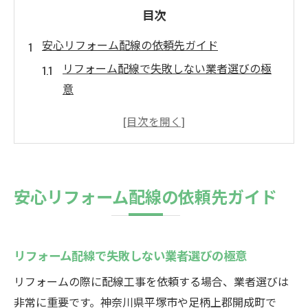
目次
安心リフォーム配線の依頼先ガイド
リフォーム配線で失敗しない業者選びの極
意
信頼できるリフォーム配線会社の特徴とは
配線リフォームで安心できるサポート体制
地元密着リフォーム配線業者の探し方のコ
ツ
安心リフォーム配線の依頼先ガイド
リフォーム配線依頼時に確認すべきポイン
ト
配線工事を考えるなら知っておきたい基本
リフォーム配線で失敗しない業者選びの極意
リフォーム配線工事の基礎知識を徹底解説
リフォームの際に配線工事を依頼する場合、業者選びは
リフォーム時に配線工事が必要な理由とは
非常に重要です。神奈川県平塚市や足柄上郡開成町で