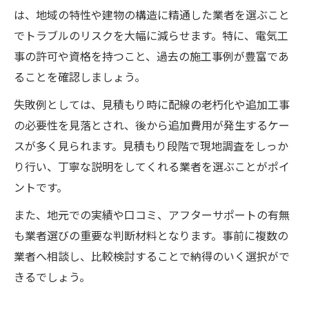
配線リフォームで知るべき安全基準の要点
は、地域の特性や建物の構造に精通した業者を選ぶこと
リフォーム配線の流れと注意すべき事項
でトラブルのリスクを大幅に減らせます。特に、電気工
事の許可や資格を持つこと、過去の施工事例が豊富であ
配線工事の種類とリフォーム対応の違い
ることを確認しましょう。
神奈川県のリフォーム配線成功ポイント
神奈川県対応リフォーム配線の業者選定法
失敗例としては、見積もり時に配線の老朽化や追加工事
の必要性を見落とされ、後から追加費用が発生するケー
リフォーム配線で地域特性を活かす秘訣
スが多く見られます。見積もり段階で現地調査をしっか
神奈川県で失敗しない配線リフォーム手順
り行い、丁寧な説明をしてくれる業者を選ぶことがポイ
リフォーム配線相談で押さえるべき要点
ントです。
トラブル回避のためのリフォーム配線対策
また、地元での実績や口コミ、アフターサポートの有無
足柄上郡で暮らしを守る配線リフォーム術
も業者選びの重要な判断材料となります。事前に複数の
リフォーム配線で足柄上郡の住宅を快適に
業者へ相談し、比較検討することで納得のいく選択がで
安心安全なリフォーム配線施工のポイント
きるでしょう。
配線トラブルを防ぐリフォームの工夫とは